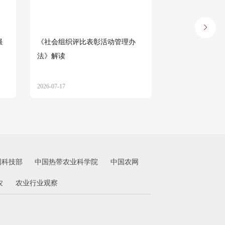
强
《社会组织评比表彰活动管理办
民政部、中央社
法》解读
《社会组织评比
法》
2026-07-17
2026-07-17
国科技部
中国热带农业科学院
中国农网
农
农业行业观察