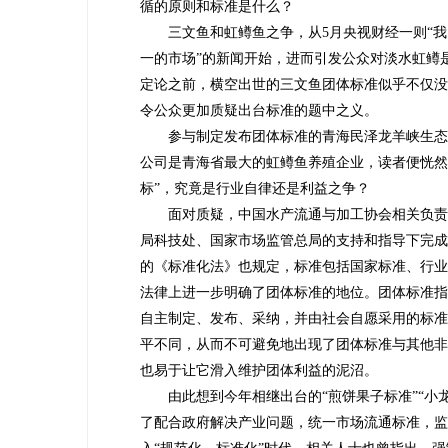
循的原则和标准是什么？
三文鱼和虹鳟鱼之争，从5月央视财经一则“我
一的市场”的新闻开始，进而引发公众对淡水虹鳟
定论之前，横空出世的三文鱼团体标准似乎不仅
令公众更加质疑出台标准的题中之义。
参与制定发布团体标准的青海民泽龙羊峡生态
公司是青海省最大的虹鳟鱼养殖企业，读者便恍然
标”，究竟是行业自律还是利益之争？
面对质疑，中国水产流通与加工协会相关负责
局科技处、国家市场监管总局的支持和指导下完
的《标准化法》也规定，标准包括国家标准、行
法律上进一步明确了团体标准的地位。团体标准
自主制定、发布、采纳，并由社会自愿采用的标
平不同，从而不可避免地出现了团体标准与其他
也易于让它滑入维护团体利益的泥沼。
由此想到今年相继出台的“煎饼果子标准”“小龙
了配合政府解决产业问题，统一市场流通标准，