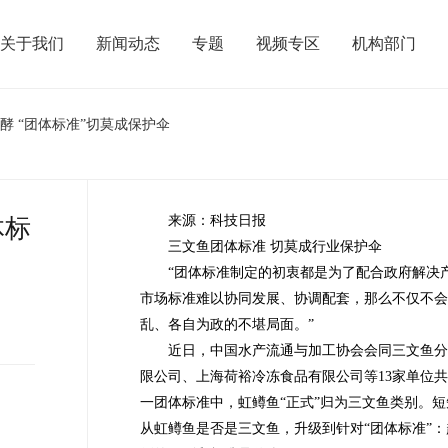
关于我们
新闻动态
专题
视频专区
机构部门
酵 “团体标准”切莫成保护伞
来源：科技日报
体标
三文鱼团体标准 切莫成行业保护伞
“团体标准制定的初衷都是为了配合政府解决产
市场标准难以协同发展、协调配套，那么不仅不会
乱、各自为政的不堪局面。”
近日，中国水产流通与加工协会会同三文鱼分
限公司、上海荷裕冷冻食品有限公司等13家单位
一团体标准中，虹鳟鱼“正式”归为三文鱼类别。
从虹鳟鱼是否是三文鱼，升级到针对“团体标准”