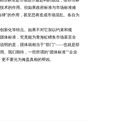
强制性标准是市场运作最起码的底线，推荐性标
新技术的作用。但如果政府标准与市场标准难
自律”的作用，甚至恐将造成市场混乱、各自为
创新化等特点。如果不对它加以约束和规
鱼团体标准，究竟能为青海虹鳟鱼市场甚至全
说明的是，团体就相当于“部门”——也就是部
用。我们期待，一些所谓的“团体标准”“企业
，更不要沦为掩盖真相的帮凶。