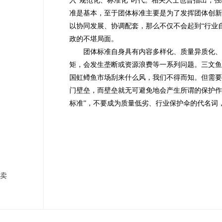
入“规范化、标准化”时代。相关人士也曾指出，
准是基本，至于团体标准主要是为了发挥团体创
以协同发展、协调配套，那么不仅不会起到“行业
政的不堪局面。
团体标准自身具有内容多样化、质量异质化、
矩，会发生垄断或资源浪费等一系列问题。三文
国虹鳟鱼市场刮来什么风，我们不得而知。但需要
门壁垒，而壁垒就无可避免地会产生所谓的保护作
标准”，不要成为质量低劣、行业保护伞的代名词
“卖