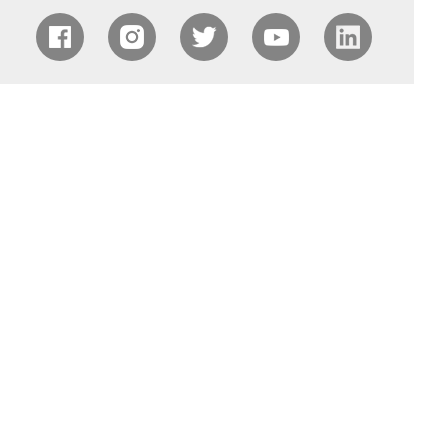
中国农业国际合作促进会（CAPIAC）
北京海淀区中关村南大街中国农业科学院农业质量标准与
检测技术研究所南413室
电话：010-82106320 丨 邮箱：capiac@capiac.org.cn 丨
网址：www.capiac.org.cn
©2022 中国农业国际合作促进会 版权所有
京ICP备
19036789号-2