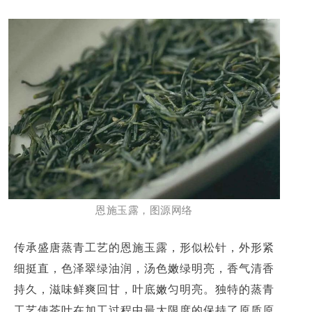
恩施玉露，图源网络
传承盛唐蒸青工艺的恩施玉露，形似松针，外形紧
细挺直，色泽翠绿油润，汤色嫩绿明亮，香气清香
持久，滋味鲜爽回甘，叶底嫩匀明亮。独特的蒸青
工艺使茶叶在加工过程中最大限度的保持了原质原