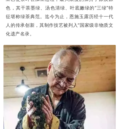
色，其干茶墨绿、汤色清绿、叶底嫩绿的“三绿”特
征堪称绿茶典范。迄今为止，恩施玉露历经十一代
人的传承创新，其制作技艺被列入“国家级非物质文
化遗产名录。