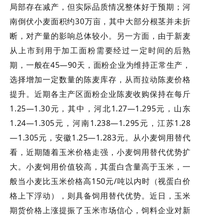
局部存在减产，但实际品质情况整体好于预期；河
南倒伏小麦面积约30万亩，其中大部分根茎并未折
断，对产量的影响总体较小。另一方面，由于新麦
从上市到用于加工面粉需要经过一定时间的后熟
期，一般在45—90天，面粉企业为维持正常生产，
选择增加一定数量的陈麦库存，从而拉动陈麦价格
提升。近期各主产区面粉企业陈麦收购保持在每斤
1.25—1.30元，其中，河北1.27—1.295元，山东
1.24—1.305元，河南1.238—1.295元，江苏1.28
—1.305元，安徽1.25—1.283元。从小麦饲用替代
看，近期随着玉米价格走强，小麦饲用替代优势扩
大。小麦饲用价值较高，其蛋白含量高于玉米，一
般当小麦比玉米价格高150元/吨以内时（视蛋白价
格上下浮动），则具备饲用替代优势。近日，玉米
期货价格上涨提振了玉米市场信心，饲料企业对新