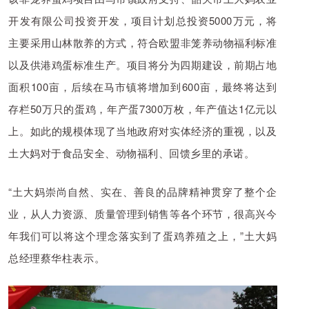
开发有限公司投资开发，
项目
计划总投资5000万
元，
将
主要采用山林散养
的
方式，符合欧盟非笼养动物福利标准
以及供港鸡蛋标准生产。项目
将分为四期建设，
前期占地
面积100亩，后续在马市镇将增加到600亩，
最终将达到
存栏50万只的蛋鸡
，
年产蛋
7300万枚，
年产
值达1亿
元以
上。
如此的规模体现了当地政府对实体经济的重视，以及
土大妈对于食品安全、动物福利、回馈乡里的承诺。
“土大妈崇
尚自然、实在、善良的品牌精神贯穿了整个企
业，从人力资源、质量管理到销售等各个环节，很高兴今
年我们可以将这个理念落实到了蛋鸡养殖之上，”土大妈
总经理蔡华柱表示。