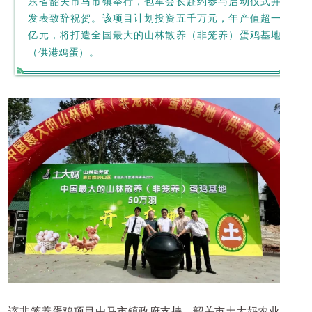
东省韶关市马市镇举行，包军会长赴约参与启动仪式并
发表致辞祝贺。该项目计划投资五千万元，年产值超一
亿元，将打造全国最大的山林散养（非笼养）蛋鸡基地
（供港鸡蛋）。
该非笼养蛋鸡项目由马市镇政府支持、韶关市土大妈农业