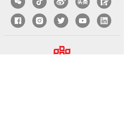
中国农业国际合作促进会（CAPIAC）
北京海淀区中关村南大街中国农业科学院农业质量标准与
检测技术研究所南413室
电话：010-82106320 丨 邮箱：capiac@capiac.org.cn 丨
网址：www.capiac.org.cn