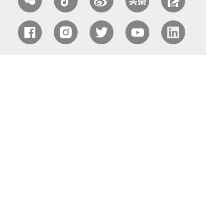
中国农业国际合作促进会（CAPIAC）
北京海淀区中关村南大街中国农业科学院农业质量标准与
检测技术研究所南413室
电话：010-82106320 丨 邮箱：capiac@capiac.org.cn 丨
网址：www.capiac.org.cn
©2022 中国农业国际合作促进会 版权所有
京ICP备