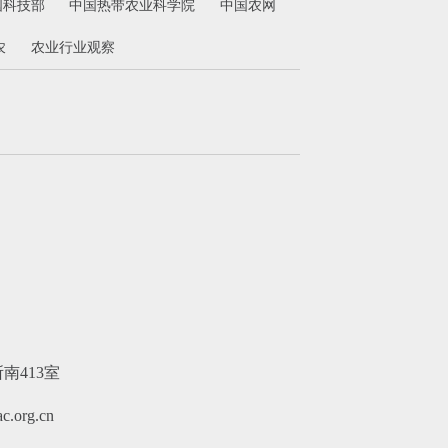
国科技部
中国热带农业科学院
中国农网
农
农业行业观察
413室
.org.cn