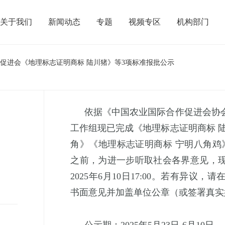
关于我们
新闻动态
专题
视频专区
机构部门
作促进会《地理标志证明商标 陆川猪》等3项标准报批公示
依据《中国农业国际合作促进会协
工作组现已完成《地理标志证明商标
角
》《地理标志证明商标
宁明八角鸡
之前，为进一步听取社会各界意见，
2025年
6
月
10
日
17:00。若有异议，
书面意见并加盖单位公章（或签署真实
公示期：
2025年
5
月
2
3
日
-
6
月
10日