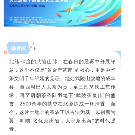
编者按
北纬30度的武陵山脉，在春日的晨雾中舒展绿
意，这里不仅是“黄金产茶带”的核心，更是中华
茶文明千年绵延的见证。地处武陵山腹地的咸丰
县，自西周巴人以茶为贡，至三国茗饮工艺传
承，再至唐朝茶圣陆羽笔下“武陵茶最佳”的盛
誉，2500余年的茶史在此凝练成一杯清香。而
今，这片土地上的茶农正以古法为基、以创新为
翼，叩响“名优茶出省，大宗茶出海”的时代强
音。