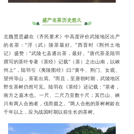
盛产名茶历史悠久
北魏贾思勰在《齐民要术》中高度评价武陵地区出产
的名茶：“浮（武）陵茶最好。”西晋时《荆州土地
记》盛赞：“武陵七县通出茶，最好。”唐代茶圣陆羽
撰写的茶叶专著《茶经》记载“（茶）之出山南，以峡
州上”，陆羽引《夷陵图经》曰:“黄牛、荆门、女观、
望州等山，茶茗出焉。”而且，至唐朝时期，武陵地区
野生茶树仍然可见。陆羽在《茶经》还记载：“茶者，
南方之嘉木也。一尺、二尺乃至数十尺；其巴山、峡
川有两人合抱者，伐而掇之。”两人合抱的茶树树龄在
千年以上，应为战国时期以前生长的茶树。