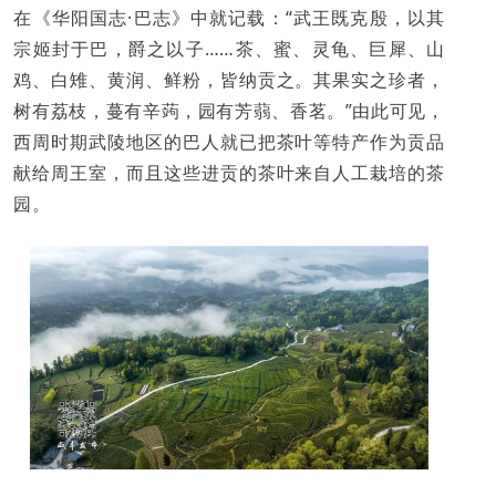
在《华阳国志·巴志》中就记载：“武王既克殷，以其
宗姬封于巴，爵之以子……茶、蜜、灵龟、巨犀、山
鸡、白雉、黄润、鲜粉，皆纳贡之。其果实之珍者，
树有荔枝，蔓有辛蒟，园有芳蒻、香茗。”由此可见，
西周时期武陵地区的巴人就已把茶叶等特产作为贡品
献给周王室，而且这些进贡的茶叶来自人工栽培的茶
园。