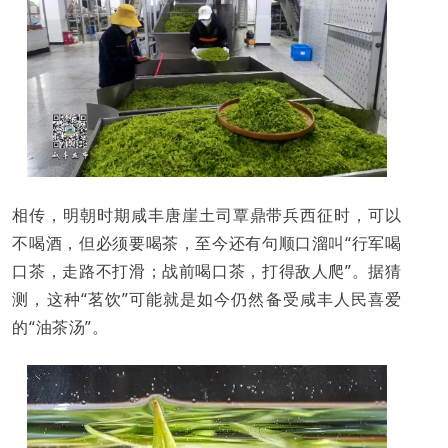
相传，明朝时期咸丰唐崖土司覃
鼎带兵西征时，可以
不喝酒，但必须要喝茶，至今还有句顺口溜叫“行军喝
口茶，走路不打滑；战前喝口茶，打得敌人爬”。据猜
测，这种“茗饮”可能就是如今仍然备受咸丰人民喜爱
的“油茶汤
”。