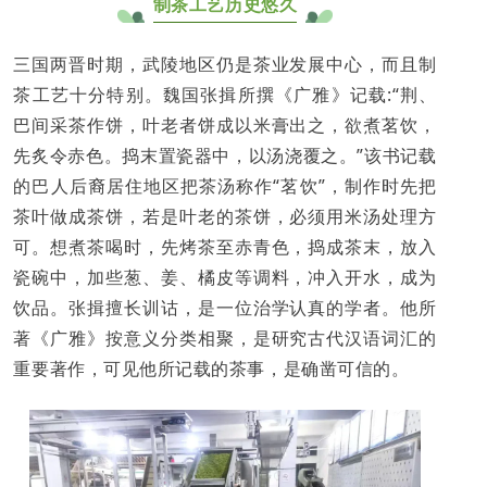
制茶工艺历史悠久
三国两晋时期，武陵地区仍是茶业发展中心，而且制
茶工艺十分特别。魏国张揖所撰《广雅》记载:“荆、
巴间采茶作饼，叶老者饼成以米膏出之，欲煮茗饮，
先炙令赤色。捣末置瓷器中，以汤浇覆之。”该书记载
的巴人后裔居住地区把茶汤称作“茗饮”，制作时先把
茶叶做成茶饼，若是叶老的茶饼，必须用米汤处理方
可。想煮茶喝时，先烤茶至赤青色，捣成茶末，放入
瓷碗中，加些葱、姜、橘皮等调料，冲入开水，成为
饮品。张揖擅长训诂，是一位治学认真的学者。他所
著《广雅》按意义分类相聚，是研究古代汉语词汇的
重要著作，可见他所记载的茶事，是确凿可信的。