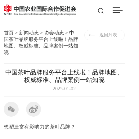
会员登入
|
注册
EN
首页
>
新闻动态
>
协会动态
> 中
返回列表
国茶叶品牌服务平台上线啦！品牌
地图、权威标准、品牌案例一站知
晓
中国茶叶品牌服务平台上线啦！品牌地图、
权威标准、品牌案例一站知晓
2025-01-02
想塑造富有影响力的茶叶品牌？