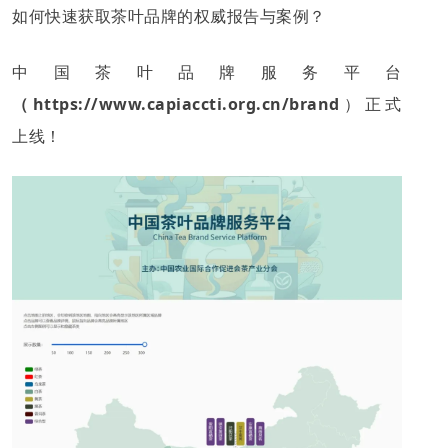
如何快速获取茶叶品牌的权威报告与案例？
中国茶叶品牌服务平台
（https://www.capiaccti.org.cn/brand
）正式
上线！