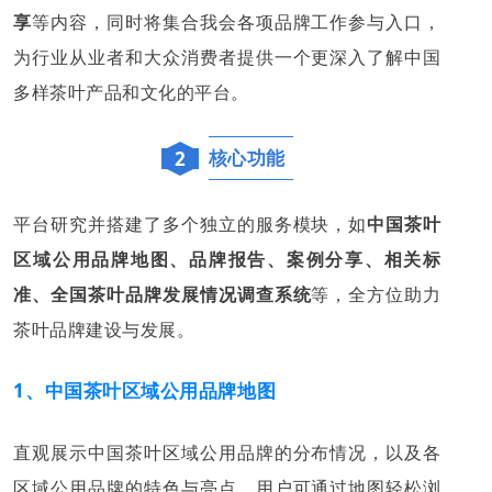
享
等内容，同时将集合我会各项品牌工作参与入口，
为行业从业者和大众消费者提供一个更深入了解中国
多样茶叶产品和文化的平台。
核心功能
2
平台研究并搭建了多个独立的服务模块，如
中国茶叶
区域公用品牌地图、品牌报告、案例分享、相关标
准、全国茶叶品牌发展情况调查系统
等，全方位助力
茶叶品牌建设与发展。
1、中国茶叶区域公
用品
牌地图
直观展示中国茶叶区域公用品牌的分布情况，以及各
区域公用品牌的特色与亮点。用户可通过地图轻松浏