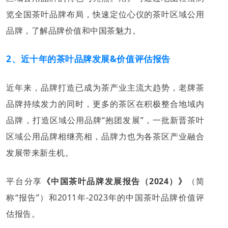
览全国茶叶品牌布局，快速定位心仪的茶叶区域公用
品牌，了解品牌价值和中国茶魅力。
2、近十年的茶叶品牌发展&价值评估报告
近年来，品牌打造已成为茶产业主流大趋势，老牌茶
品牌持续发力的同时，更多的茶区在积极整合地域内
品牌，打造区域公用品牌“抱团发展”，
一批新晋茶叶
区域公用品牌相继亮相，品牌力也为各茶区产业融合
发展带来新生机。
平台分享
《中国茶叶品牌发展报告（2024）》
（简
称“报告”）
和2011年-
2023年的中国茶叶品牌价值评
估报告。