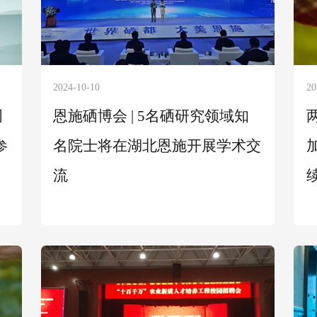
2024-10-10
20
周
恩施硒博会 | 5名硒研究领域知
参
名院士将在湖北恩施开展学术交
流