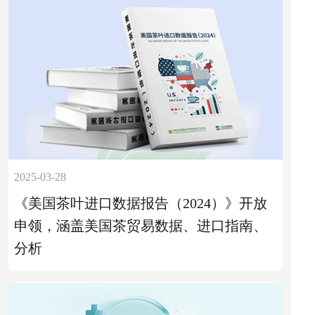
2025-03-28
《美国茶叶进口数据报告（2024）》开放
申领，涵盖美国茶贸易数据、进口指南、
分析