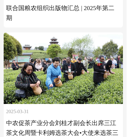
联合国粮农组织出版物汇总 | 2025年第二
期
2025-03-31
中农促茶产业分会刘桂才副会长出席三江
茶文化周暨卡利姆选茶大会•大使来选茶三