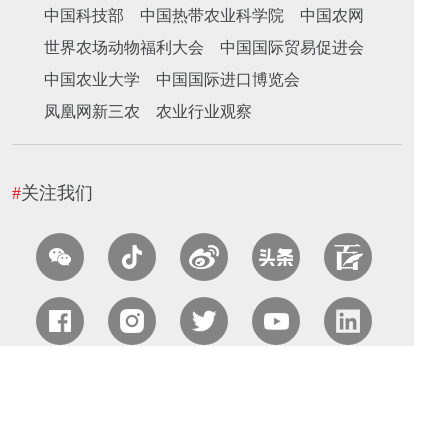
中国科技部
中国热带农业科学院
中国农网
世界农场动物福利大会
中国国际贸易促进会
中国农业大学
中国国际进口博览会
凤凰网新三农
农业行业观察
#
关注我们