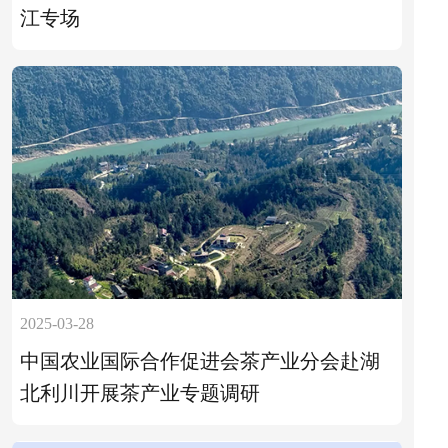
江专场
2025-03-28
中国农业国际合作促进会茶产业分会赴湖
北利川开展茶产业专题调研